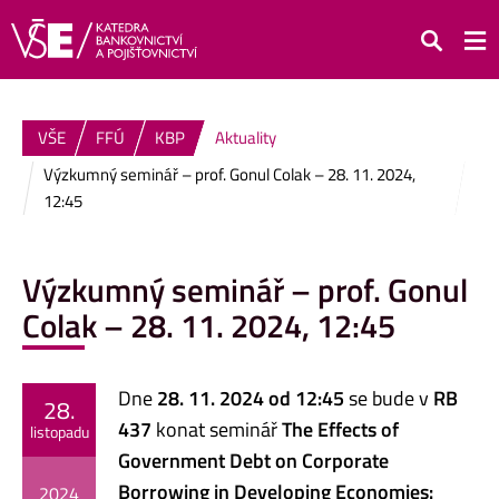
Hledat
VŠE
FFÚ
KBP
Aktuality
Výzkumný seminář – prof. Gonul Colak – 28. 11. 2024,
12:45
Výzkumný seminář – prof. Gonul
Colak – 28. 11. 2024, 12:45
Dne
28. 11. 2024 od 12:45
se bude v
RB
28.
437
konat seminář
The Effects of
listopadu
Government Debt on Corporate
Borrowing in Developing Economies:
2024