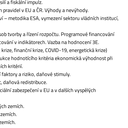
lí a fiskální impulz.
ních pravidel v EU a ČR. Výhody a nevýhody.
í – metodika ESA, vymezení sektoru vládních institucí,
sob tvorby a řízení rozpočtu. Programové financování
ování v indikátorech. Vazba na hodnocení 3E.
 krize, finanční krize, COVID-19, energetická krize)
rukce hodnotícího kritéria ekonomická výhodnost při
h kritérií.
 faktory a riziko, daňové stimuly.
, daňová redistribuce.
ciální zabezpečení v EU a v dalších vyspělých
lých zemích.
 zemích.
 zemích.