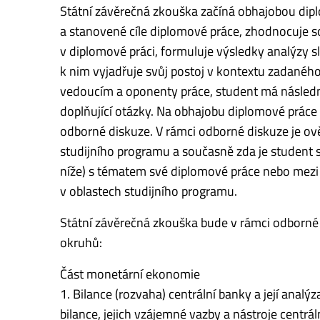
Státní závěrečná zkouška začíná obhajobou dipl
a stanovené cíle diplomové práce, zhodnocuje s
v diplomové práci, formuluje výsledky analýzy
k nim vyjadřuje svůj postoj v kontextu zadané
vedoucím a oponenty práce, student má následn
doplňující otázky. Na obhajobu diplomové práce
odborné diskuze. V rámci odborné diskuze je ově
studijního programu a současně zda je student
níže) s tématem své diplomové práce nebo mezi 
v oblastech studijního programu.
Státní závěrečná zkouška bude v rámci odborné d
okruhů:
Část monetární ekonomie
1. Bilance (rozvaha) centrální banky a její anal
bilance, jejich vzájemné vazby a nástroje centr