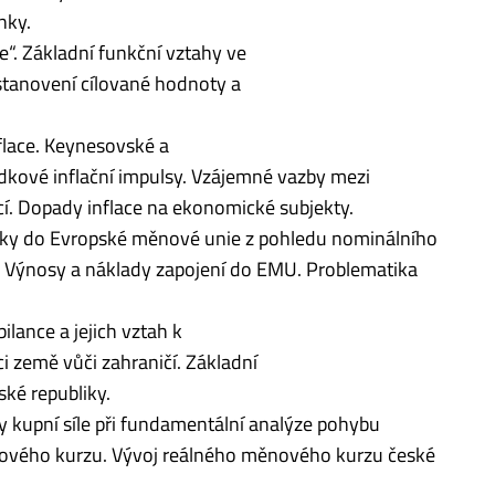
nky.
ce“. Základní funkční vztahy ve
 stanovení cílované hodnoty a
nflace. Keynesovské a
ídkové inflační impulsy. Vzájemné vazby mezi
í. Dopady inflace na ekonomické subjekty.
iky do Evropské měnové unie z pohledu nominálního
 Výnosy a náklady zapojení do EMU. Problematika
ilance a jejich vztah k
ci země vůči zahraničí. Základní
ské republiky.
ity kupní síle při fundamentální analýze pohybu
vého kurzu. Vývoj reálného měnového kurzu české