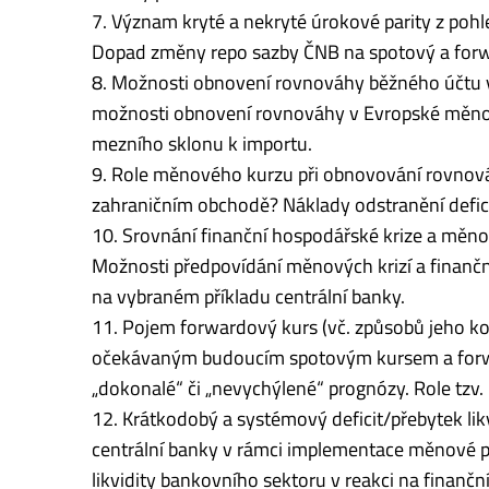
7. Význam kryté a nekryté úrokové parity z po
Dopad změny repo sazby ČNB na spotový a forw
8. Možnosti obnovení rovnováhy běžného účtu
možnosti obnovení rovnováhy v Evropské měnov
mezního sklonu k importu.
9. Role měnového kurzu při obnovování rovnová
zahraničním obchodě? Náklady odstranění defici
10. Srovnání finanční hospodářské krize a měnové
Možnosti předpovídání měnových krizí a finanční
na vybraném příkladu centrální banky.
11. Pojem forwardový kurs (vč. způsobů jeho ko
očekávaným budoucím spotovým kursem a forw
„dokonalé“ či „nevychýlené“ prognózy. Role tzv. 
12. Krátkodobý a systémový deficit/přebytek lik
centrální banky v rámci implementace měnové pol
likvidity bankovního sektoru v reakci na finančn