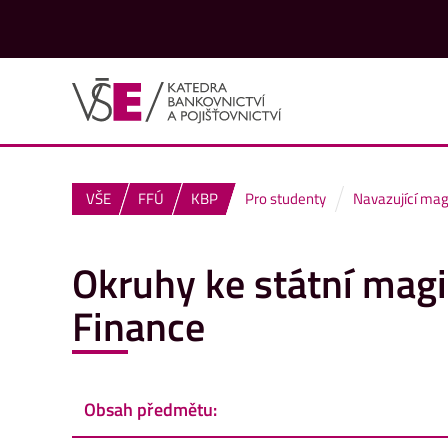
VŠE
FFÚ
KBP
Pro studenty
Navazující mag
Okruhy ke státní magi
Finance
Obsah předmětu: