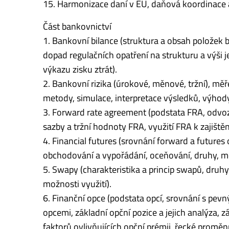
15. Harmonizace daní v EU, daňová koordinace 
Část bankovnictví
1. Bankovní bilance (struktura a obsah položek b
dopad regulačních opatření na strukturu a výši j
výkazu zisku ztrát).
2. Bankovní rizika (úrokové, měnové, tržní), mě
metody, simulace, interpretace výsledků, výhody
3. Forward rate agreement (podstata FRA, odvoz
sazby a tržní hodnoty FRA, využití FRA k zajištěn
4. Financial futures (srovnání forward a futures
obchodování a vypořádání, oceňování, druhy, možn
5. Swapy (charakteristika a princip swapů, dru
možnosti využití).
6. Finanční opce (podstata opcí, srovnání s pe
opcemi, základní opční pozice a jejich analýza,
faktorů ovlivňujících opční prémii, řecké promě