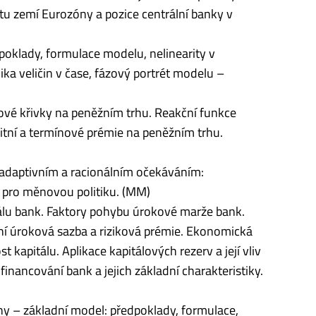
čtu zemí Eurozóny a pozice centrální banky v
poklady, formulace modelu, nelinearity v
a veličin v čase, fázový portrét modelu –
vé křivky na peněžním trhu. Reakční funkce
itní a termínové prémie na peněžním trhu.
adaptivním a racionálním očekáváním:
ce pro měnovou politiku. (MM)
álu bank. Faktory pohybu úrokové marže bank.
žní úroková sazba a riziková prémie. Ekonomická
kapitálu. Aplikace kapitálových rezerv a její vliv
inancování bank a jejich základní charakteristiky.
 – základní model: předpoklady, formulace,