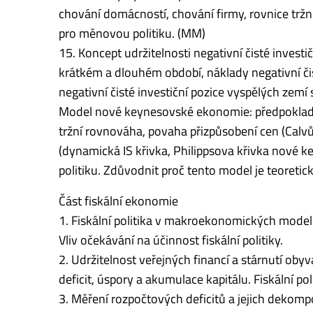
chování domácností, chování firmy, rovnice tržn
pro měnovou politiku. (MM)
15. Koncept udržitelnosti negativní čisté investičn
krátkém a dlouhém období, náklady negativní čis
negativní čisté investiční pozice vyspělých zemí
Model nové keynesovské ekonomie: předpoklady,
tržní rovnováha, povaha přizpůsobení cen (Cal
(dynamická IS křivka, Philippsova křivka nové
politiku. Zdůvodnit proč tento model je teoreti
Část fiskální ekonomie
1. Fiskální politika v makroekonomických modele
Vliv očekávání na účinnost fiskální politiky.
2. Udržitelnost veřejných financí a stárnutí obyv
deficit, úspory a akumulace kapitálu. Fiskální pol
3. Měření rozpočtových deficitů a jejich dekompo