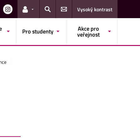
Vysoký kontrast
Odkazy pro uživatele
Hledat
e
Akce pro
Pro studenty
veřejnost
ance