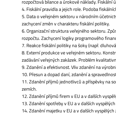
rozpočtová bilance a úrokové náklady. Fiskální úsi
4. Fiskální pravidla a jejich role. Podoba fiskál
5. Data o veřejném sektoru v národním účetnictv
zachycení změn v charakteru fiskální politiky.
6. Organizační struktura veřejného sektoru. Způ
rozpočtu. Zachycení logiky programového financ
7. Reakce fiskální politiky na šoky (např. dluhová
8. Externí produkce ve veřejném sektoru. Konst
zadávání veřejných zakázek. Problém kvalitativníc
9. Zdanění a efektivnost. Vliv zdanění na výrobní
10. Přesun a dopad daní, zdanění a spravedlnost
11. Zdanění příjmů jednotlivců a příspěvky na so
zemích.
12. Zdanění příjmů firem v EU a v dalších vyspě
13. Zdanění spotřeby v EU a v dalších vyspělých
14. Zdanění majetku v EU a v dalších vyspělých