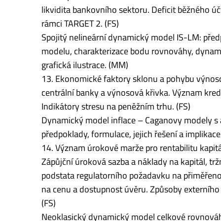
likvidita bankovního sektoru. Deficit běžného ú
rámci TARGET 2. (FS)
Spojitý nelineární dynamický model IS-LM: před
modelu, charakterizace bodu rovnováhy, dynamik
grafická ilustrace. (MM)
13. Ekonomické faktory sklonu a pohybu výnoso
centrální banky a výnosová křivka. Význam kred
Indikátory stresu na peněžním trhu. (FS)
Dynamický model inflace – Caganovy modely s 
předpoklady, formulace, jejich řešení a implika
14. Význam úrokové marže pro rentabilitu kapit
Zápůjční úroková sazba a náklady na kapitál, tr
podstata regulatorního požadavku na přiměřenost 
na cenu a dostupnost úvěru. Způsoby externího f
(FS)
Neoklasický dynamický model celkové rovnováhy