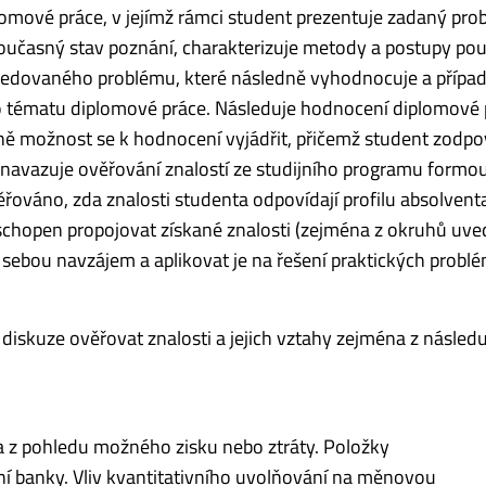
omové práce, v jejímž rámci student prezentuje zadaný pro
oučasný stav poznání, charakterizuje metody a postupy pou
 sledovaného problému, které následně vyhodnocuje a přípa
ho tématu diplomové práce. Následuje hodnocení diplomové 
ě možnost se k hodnocení vyjádřit, přičemž student zodpo
 navazuje ověřování znalostí ze studijního programu formo
řováno, zda znalosti studenta odpovídají profilu absolvent
 schopen propojovat získané znalosti (zejména z okruhů uv
sebou navzájem a aplikovat je na řešení praktických probl
iskuze ověřovat znalosti a jejich vztahy zejména z následu
ýza z pohledu možného zisku nebo ztráty. Položky
ální banky. Vliv kvantitativního uvolňování na měnovou