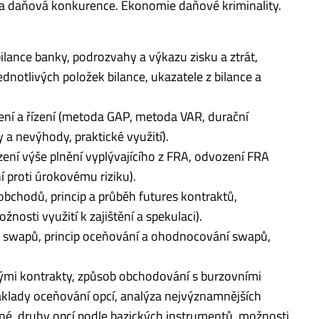
a daňová konkurence. Ekonomie daňové kriminality.
ilance banky, podrozvahy a výkazu zisku a ztrát,
ednotlivých položek bilance, ukazatele z bilance a
ření a řízení (metoda GAP, metoda VAR, durační
 a nevýhody, praktické využití).
ení výše plnění vyplývajícího z FRA, odvození FRA
í proti úrokovému riziku).
 obchodů, princip a průběh futures kontraktů,
osti využití k zajištění a spekulaci).
hy swapů, princip oceňování a ohodnocování swapů,
vnými kontrakty, způsob obchodování s burzovními
 základy oceňování opcí, analýza nejvýznamnějších
nné, druhy opcí podle bazických instrumentů, možnosti