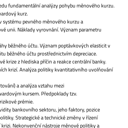
hledu fundamentální analýzy pohybu měnového kurzu.
ardový kurz.
 v systému pevného měnového kurzu a
é unii. Náklady vyrovnání. Význam parametru
hy běžného účtu. Význam poptávkových elasticit v
tu běžného účtu prostřednictvím depreciace.
 krize z hlediska příčin a reakce centrální banky.
ch krizí. Analýza politiky kvantitativního uvolňování
tování) a analýza vztahu mezi
ardovým kursem. Předpoklady tzv.
rizikové prémie.
vidity bankovního sektoru, jeho faktory, pozice
itiky. Strategické a technické změny v řízení
í krizi. Nekonvenční nástroje měnové politiky a