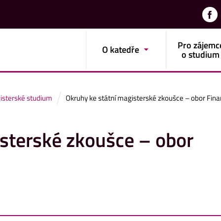
Pro zájemc
O katedře
o studium
isterské studium
Okruhy ke státní magisterské zkoušce – obor Fin
sterské zkoušce – obor