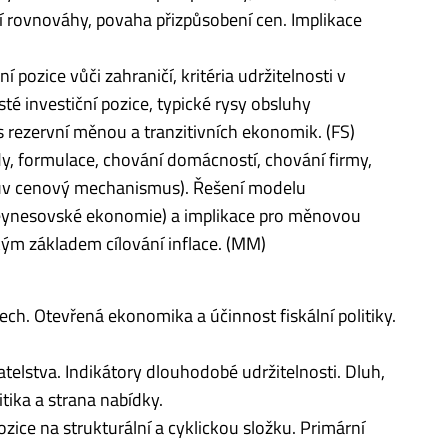
í rovnováhy, povaha přizpůsobení cen. Implikace
í pozice vůči zahraničí, kritéria udržitelnosti v
té investiční pozice, typické rysy obsluhy
 s rezervní měnou a tranzitivních ekonomik. (FS)
 formulace, chování domácností, chování firmy,
vův cenový mechanismus). Řešení modelu
 keynesovské ekonomie) a implikace pro měnovou
ckým základem cílování inflace. (MM)
ch. Otevřená ekonomika a účinnost fiskální politiky.
atelstva. Indikátory dlouhodobé udržitelnosti. Dluh,
itika a strana nabídky.
zice na strukturální a cyklickou složku. Primární