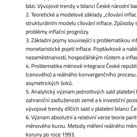
bázi. Vývojové trendy v bilanci České národní ba
2. Teoretické a modelové základy „cílování infla
strukturálním modelu cílování inflace. Způsoby
problémy inflační prognózy.
3. Základní pojmy související s problematikou i
monetaristické pojetí inflace. Poptávkové a nab
nezaměstnaností, hospodářským růstem a inflac
4. Problematika měnové integrace České republ
(cenového) a reálného konvergenčního procesu.
asymetrických šoků.
5. Analytický význam jednotlivých sald platební b
zahraniční zadluženosti země a k investiční pozi
vývojové trendy dílčích sald v platební bilanci Če
6. Význam absolutní a relativní verze teorie par
měnového kurzu. Metody měření reálného měno
koruny po roce 1993.