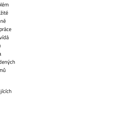
blém
žité
dně
práce
vídá
u
a
edených
émů
jících