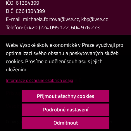
IČO: 61384399
DIČ: CZ61384399
E-mail:
michaela.fortova@vse.cz
,
kbp@vse.cz
Telefon: (+420 )224 095 122, 604 976 273
Weby Vysoké školy ekonomické v Praze využívají pro
optimalizaci svého obsahu a poskytovaných služeb
cookies. Prosíme o udělení souhlasu s jejich
Admin
uložením.
Cookies a ochrana osobních údajů
Informace o ochraně osobních údajů
Přístupnost webu
Přijmout všechny cookies
Vysoký kontrast
Podrobné nastavení
Copyright © 2000 - 2026 Vysoká škola ekonomická v Praze
Odmítnout