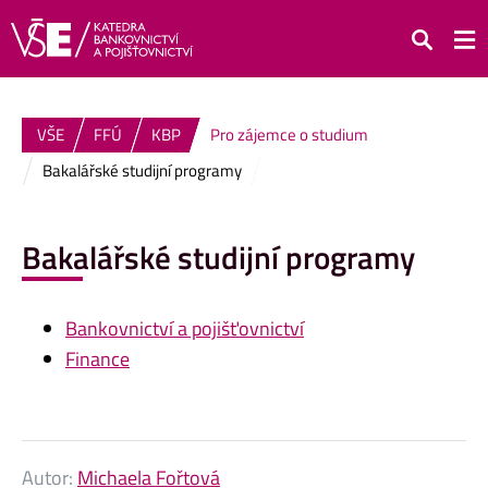
Hledat
VŠE
FFÚ
KBP
Pro zájemce o studium
Bakalářské studijní programy
Bakalářské studijní programy
Bankovnictví a pojišťovnictví
Finance
Autor:
Michaela Fořtová