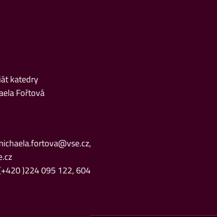
iát katedry
aela Fořtová
michaela.fortova@vse.cz
,
.cz
 (+420 )224 095 122, 604