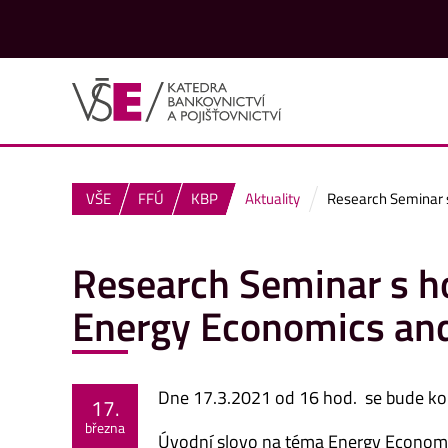
VŠE
FFÚ
KBP
Aktuality
Research Seminar s
Research Seminar s h
Energy Economics and
Dne 17.3.2021 od 16 hod. se bude k
17.
března
Úvodní slovo na téma Energy Economi