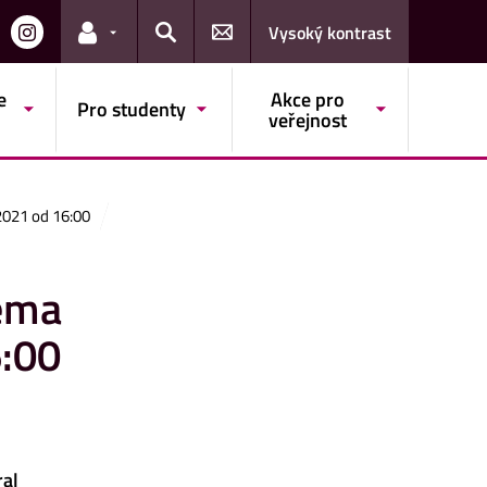
Vysoký kontrast
Odkazy pro uživatele
Hledat
e
Akce pro
Pro studenty
veřejnost
2021 od 16:00
téma
6:00
ral